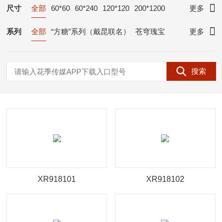
尺寸
全部
60*60
60*240
120*120
200*1200
更多
300*300
300*600
400*400
400*800
系列
全部
“方糖”系列（戴昆联名）
苍穹瑰宝
更多
600*600
600*1200
600*1350
750*1500
“ 大境天成 ” (张耀天联名)
BIG+
800*800
800*2600
900*1800
900*2600
“ 斓 ” 系列 （何靓联名）
时空年轮
搜索
900*2700
1000*1000
1000*2780
素影 系列
素 U-life
素 系列
AI石 系列
1000*3000
1200*2400
1200*2700
大地物语
大地乐章
锦 系列
臻石·高白胚
1200*2800
1600*3200
超净 系列
超体 系列
鑫系列·XX
森 系列
梁志天“绚”系列 / 600*1200
臻冠·GQ
胜利石·SL
简 系列
梁志天“绚”系列 / 1200*2400
星云石/洞石/流沙
网红小花砖
设计师原创
崔树 “墨势” 系列 / 600*1200
臻冠
其他集锦
XR918101
XR918102